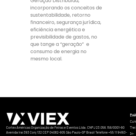
Geração Distribuída,
incorporando os conceitos de
sustentabilidade, retorno
financeiro, segurança jurídica,
eficiência energética e
previsibilidade de gastos, no
que tange a “geração” e
consumo de energia no
mesmo local.
Polí
Eve
Cur
Tre
Cortex Américas Organização de Feiras e Eventos Ltda. CNPJ 23.056.156/0001-90
Avenida Iraí 393 Conj 132 CEP 04082-905 São Paulo-SP Brasil Telefone +55 11 94163-
In-