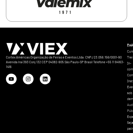
Polí
Eve
Cur
Tre
Cortex Américas Organização de Feiras e Eventos Ltda. CNPJ 23.056.156/0001-90
Avenida Iraí 393 Conj 132 CEP 04082-905 São Paulo-SP Brasil Telefone +55 11 94163-
In-
1416
com
Com
Inst
Eve
sob
dem
Aud
Púb
Exp
Sej
pat