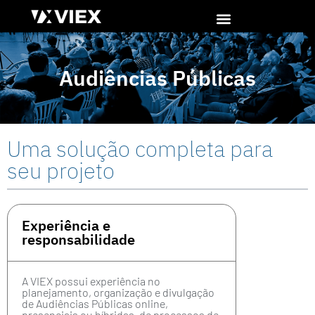
Audiências Públicas
Uma solução completa para
seu projeto
Experiência e
responsabilidade
A VIEX possui experiência no
planejamento, organização e divulgação
de Audiências Públicas online,
presenciais ou híbridas, de processos de