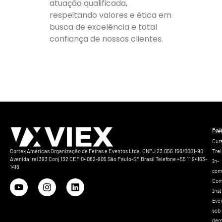
atuação qualificada,
respeitando valores e ética em
busca de excelência e total
confiança de nossos clientes.
Polí
Eve
Cur
Tre
Cortex Américas Organização de Feiras e Eventos Ltda. CNPJ 23.056.156/0001-90
Avenida Iraí 393 Conj 132 CEP 04082-905 São Paulo-SP Brasil Telefone +55 11 94163-
In-
1416
com
Com
Inst
Eve
sob
dem