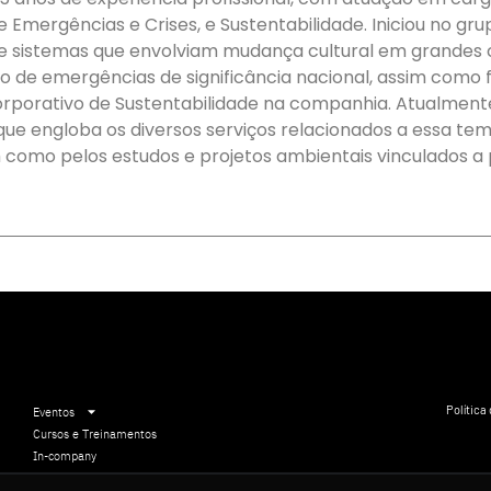
Emergências e Crises, e Sustentabilidade. Iniciou no gru
sistemas que envolviam mudança cultural em grandes cli
de emergências de significância nacional, assim como 
orativo de Sustentabilidade na companhia. Atualmente 
que engloba os diversos serviços relacionados a essa tem
 como pelos estudos e projetos ambientais vinculados a
Política
Eventos
Cursos e Treinamentos
In-company
Comunicação Institucional
5 11