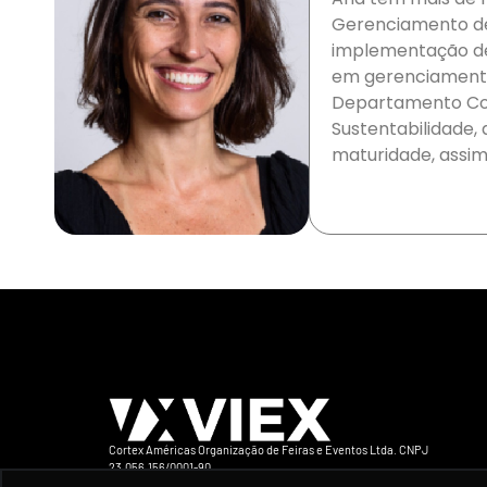
Gerenciamento de 
implementação de 
em gerenciamento 
Departamento Corp
Sustentabilidade, 
maturidade, assim
Cortex Américas Organização de Feiras e Eventos Ltda. CNPJ
23.056.156/0001-90
Avenida Iraí 393 Conj 132 CEP 04082-905 São Paulo-SP Brasil Telefone +5