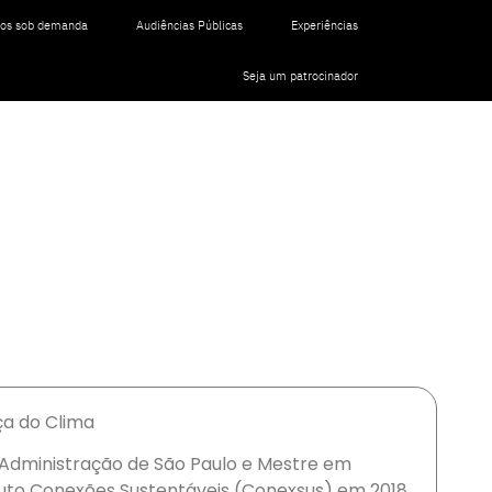
tos sob demanda
Audiências Públicas
Experiências
Seja um patrocinador
ça do Clima
Administração de São Paulo e Mestre em
ituto Conexões Sustentáveis (Conexsus) em 2018,