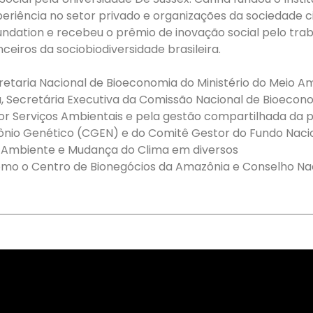
riência no setor privado e organizações da sociedade civ
oundation e recebeu o prêmio de inovação social pelo tra
ceiros da sociobiodiversidade brasileira.
etaria Nacional de Bioeconomia do Ministério do Meio A
 Secretária Executiva da Comissão Nacional de Bioecono
 Serviços Ambientais e pela gestão compartilhada da p
nio Genético (CGEN) e do Comitê Gestor do Fundo Nacio
o Ambiente e Mudança do Clima em diversos
como o Centro de Bionegócios da Amazônia e Conselho Nac