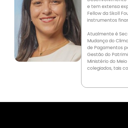
e tem extensa expe
Fellow da Skoll F
instrumentos finan
Atualmente é Secr
Mudança do Clima,
de Pagamentos por
Gestão do Patrimô
Ministério do Mei
colegiados, tais 