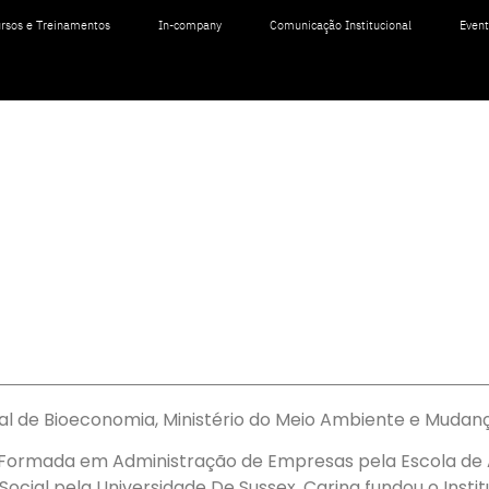
rsos e Treinamentos
In-company
Comunicação Institucional
Even
al de Bioeconomia, Ministério do Meio Ambiente e Mudan
 Formada em Administração de Empresas pela Escola de 
ocial pela Universidade De Sussex. Carina fundou o Inst