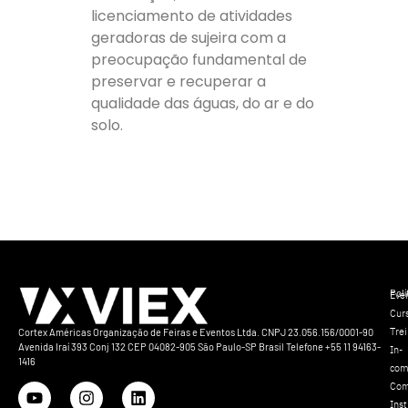
licenciamento de atividades
geradoras de sujeira com a
preocupação fundamental de
preservar e recuperar a
qualidade das águas, do ar e do
solo.
Polí
Eve
Cur
Tre
Cortex Américas Organização de Feiras e Eventos Ltda. CNPJ 23.056.156/0001-90
Avenida Iraí 393 Conj 132 CEP 04082-905 São Paulo-SP Brasil Telefone +55 11 94163-
In-
1416
com
Com
Inst