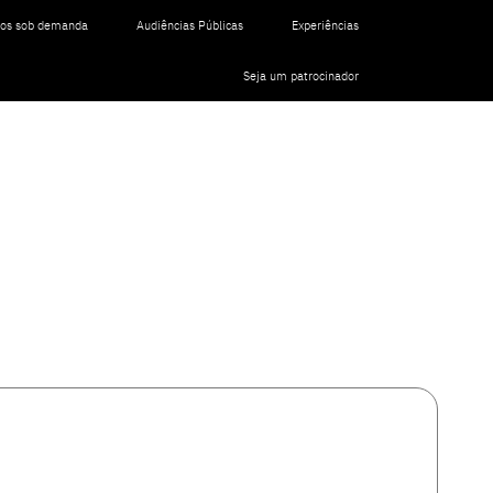
tos sob demanda
Audiências Públicas
Experiências
Seja um patrocinador