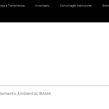
rsos e Treinamentos
In-company
Comunicação Institucional
Even
ciamento Ambiental, IBAMA