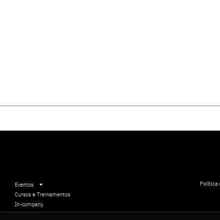
Política
Eventos
Cursos e Treinamentos
In-company
Comunicação Institucional
5 11