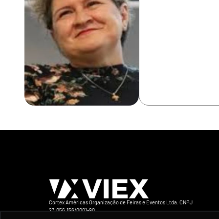
Cortex Américas Organização de Feiras e Eventos Ltda. CNPJ
23.056.156/0001-90
Avenida Iraí 393 Conj 132 CEP 04082-905 São Paulo-SP Brasil Telefone +5