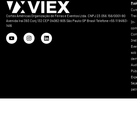
Polí
Eve
Cur
Tre
Cortex Américas Organização de Feiras e Eventos Ltda. CNPJ 23.056.156/0001-90
Avenida Iraí 393 Conj 132 CEP 04082-905 São Paulo-SP Brasil Telefone +55 11 94163-
In-
1416
com
Com
Inst
Eve
sob
dem
Aud
Púb
Exp
Sej
pat