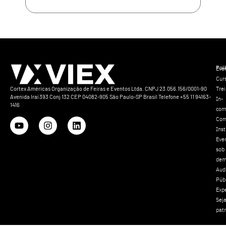
Polí
Eve
Cur
Tre
Cortex Américas Organização de Feiras e Eventos Ltda. CNPJ 23.056.156/0001-90
Avenida Iraí 393 Conj 132 CEP 04082-905 São Paulo-SP Brasil Telefone +55 11 94163-
In-
1416
com
Com
Inst
Eve
sob
dem
Aud
Púb
Exp
Sej
pat