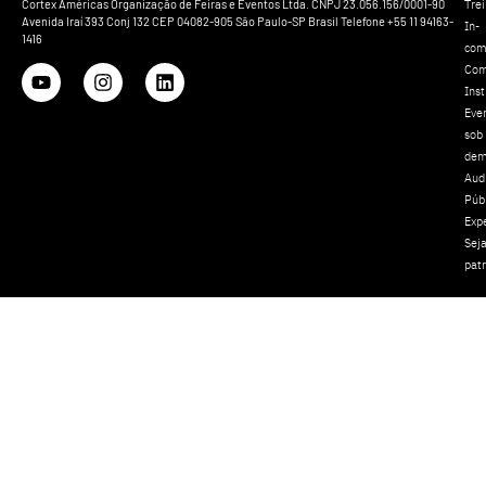
Tre
Cortex Américas Organização de Feiras e Eventos Ltda. CNPJ 23.056.156/0001-90
Avenida Iraí 393 Conj 132 CEP 04082-905 São Paulo-SP Brasil Telefone +55 11 94163-
In-
1416
com
Com
Inst
Eve
sob
dem
Aud
Púb
Exp
Sej
pat