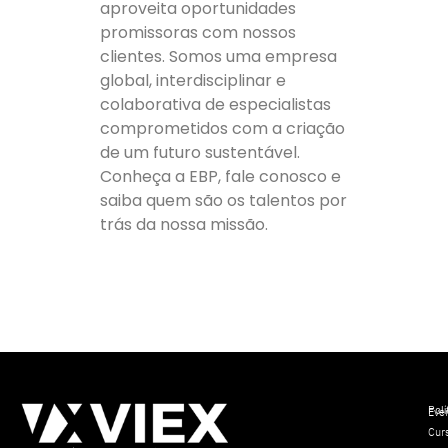
aproveita oportunidades
promissoras com nossos
clientes. Somos uma empresa
global, interdisciplinar e
colaborativa de especialistas
comprometidos com a criação
de um futuro sustentável.
Conheça a EBP, fale conosco e
saiba quem são os talentos por
trás da nossa missão.
Polí
Eve
Cur