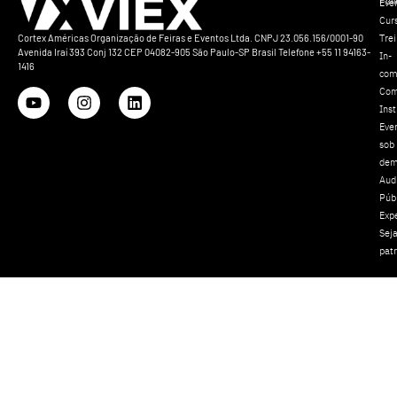
Polí
Eve
Cur
Tre
Cortex Américas Organização de Feiras e Eventos Ltda. CNPJ 23.056.156/0001-90
Avenida Iraí 393 Conj 132 CEP 04082-905 São Paulo-SP Brasil Telefone +55 11 94163-
In-
1416
com
Com
Inst
Eve
sob
dem
Aud
Púb
Exp
Sej
pat