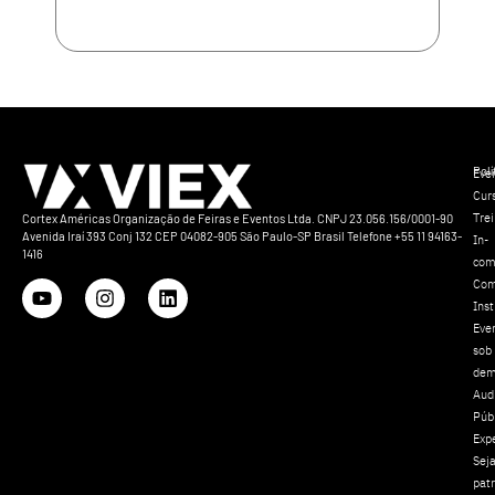
Polí
Eve
Cur
Tre
Cortex Américas Organização de Feiras e Eventos Ltda. CNPJ 23.056.156/0001-90
Avenida Iraí 393 Conj 132 CEP 04082-905 São Paulo-SP Brasil Telefone +55 11 94163-
In-
1416
com
Com
Inst
Eve
sob
dem
Aud
Púb
Exp
Sej
pat