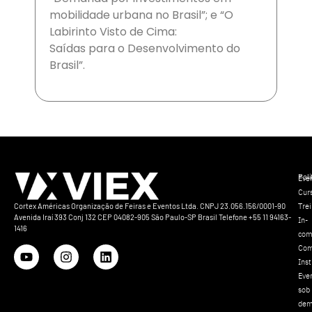
mobilidade urbana no Brasil”; e “O
Labirinto Visto de Cima:
Saídas para o Desenvolvimento do
Brasil”.
Polí
Eve
Cur
Tre
Cortex Américas Organização de Feiras e Eventos Ltda. CNPJ 23.056.156/0001-90
Avenida Iraí 393 Conj 132 CEP 04082-905 São Paulo-SP Brasil Telefone +55 11 94163-
In-
1416
com
Com
Inst
Eve
sob
dem