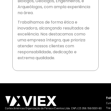
Biólogos, Geólogos, Engenheiros, e
Arqueólogos, com ampla experiência
na área.
Trabalhamos de forma ética e
inovadora, alcançando resultados de
excelência. Nos destacamos como
uma empresa íntegra, que prioriza
atender nossos clientes com
responsabilidade, dedicação e
extrema qualidade.
Polí
Eve
Cur
Tre
Cortex Américas Organização de Feiras e Eventos Ltda. CNPJ 23.056.156/0001-90