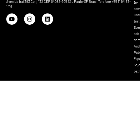
Avenida Iraí 393 Conj 132 CEP 04082-905 São Paulo-SP Brasil Telefone +55 11 94163-
In-
1416
com
Com
Inst
Eve
sob
dem
Aud
Púb
Exp
Sej
pat