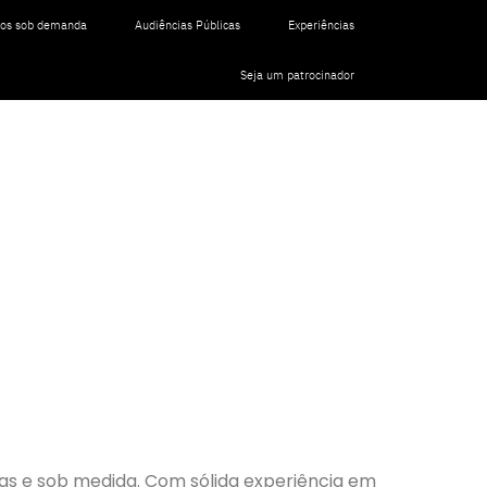
tos sob demanda
Audiências Públicas
Experiências
Seja um patrocinador
as e sob medida. Com sólida experiência em