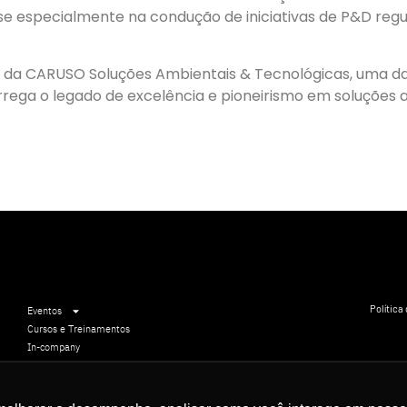
se especialmente na condução de iniciativas de P&D regu
— da CARUSO Soluções Ambientais & Tecnológicas, uma da
rega o legado de excelência e pioneirismo em soluções 
Política
Eventos
Cursos e Treinamentos
In-company
Comunicação Institucional
5 11
Eventos sob demanda
Audiências Públicas