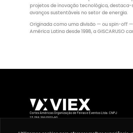
projetos de inovação tecnológica, destaca-
avanços sustentáveis no setor de energia.
Originada como uma divisão — ou spin-off 
América Latina desde 1998, a GISCARUSO car
Cortex Américas Organização de Feiras e Eventos Ltda. CNPJ
23.056.156/0001-90
Avenida Iraí 393 Conj 132 CEP 04082-905 São Paulo-SP Brasil Telefone +5
94163-1416