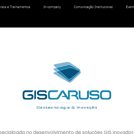
rsos e Treinamentos
In-company
Comunicação Institucional
Even
ecializada no desenvolvimento de soluções GIS inovador