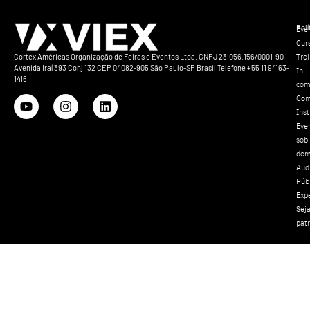
Polí
Eve
Cur
Tre
Cortex Américas Organização de Feiras e Eventos Ltda. CNPJ 23.056.156/0001-90
Avenida Iraí 393 Conj 132 CEP 04082-905 São Paulo-SP Brasil Telefone +55 11 94163-
In-
1416
com
Com
Inst
Eve
sob
dem
Aud
Púb
Exp
Sej
pat