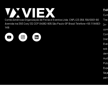
Polí
Eve
Cur
Tre
Cortex Américas Organização de Feiras e Eventos Ltda. CNPJ 23.056.156/0001-90
Avenida Iraí 393 Conj 132 CEP 04082-905 São Paulo-SP Brasil Telefone +55 11 94163-
In-
1416
com
Com
Inst
Eve
sob
dem
Aud
Púb
Exp
Sej
pat