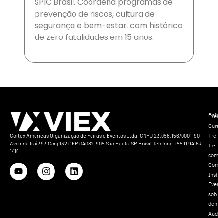
SPIC Brasil. Coordena programas de
prevenção de riscos, cultura de
segurança e bem-estar, com histórico
de zero fatalidades em 15 anos.
Polí
Eve
Cur
Tre
Cortex Américas Organização de Feiras e Eventos Ltda. CNPJ 23.056.156/0001-90
Avenida Iraí 393 Conj 132 CEP 04082-905 São Paulo-SP Brasil Telefone +55 11 94163-
In-
1416
com
Com
Inst
Eve
sob
dem
Aud