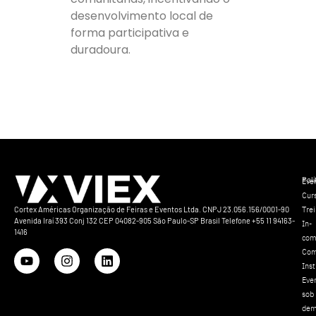
desenvolvimento local de
forma participativa e
duradoura.
Polí
Eve
Cur
Tre
Cortex Américas Organização de Feiras e Eventos Ltda. CNPJ 23.056.156/0001-90
Avenida Iraí 393 Conj 132 CEP 04082-905 São Paulo-SP Brasil Telefone +55 11 94163-
In-
1416
com
Com
Inst
Eve
sob
dem