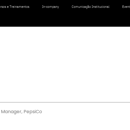
rsos e Treinamentos
In-company
Comunicação Institucional
Even
t Manager, PepsiCo