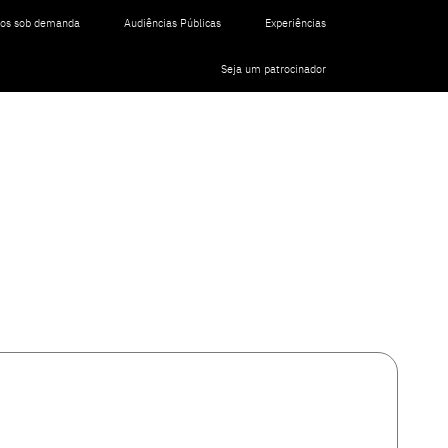
tos sob demanda
Audiências Públicas
Experiências
Seja um patrocinador