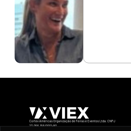
Cortex Américas Organização de Feiras e Eventos Ltda. CNPJ
23.056.156/0001-90
Avenida Iraí 393 Conj 132 CEP 04082-905 São Paulo-SP Brasil Telefone +5