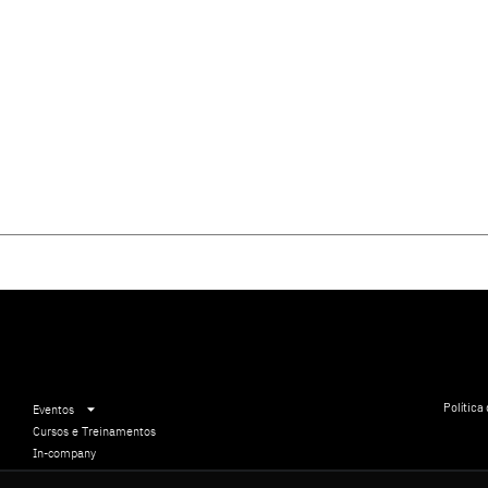
Política
Eventos
Cursos e Treinamentos
In-company
Comunicação Institucional
5 11