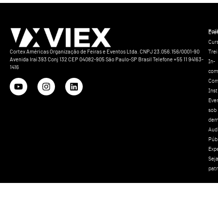
Polí
Eve
Cur
Tre
Cortex Américas Organização de Feiras e Eventos Ltda. CNPJ 23.056.156/0001-90
Avenida Iraí 393 Conj 132 CEP 04082-905 São Paulo-SP Brasil Telefone +55 11 94163-
In-
1416
com
Com
Inst
Eve
sob
dem
Aud
Púb
Exp
Sej
pat