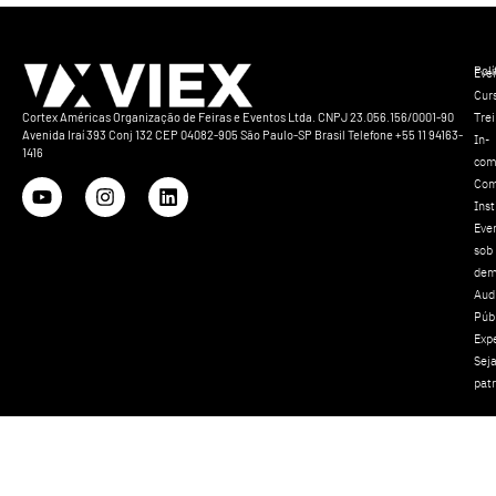
Polí
Eve
Cur
Tre
Cortex Américas Organização de Feiras e Eventos Ltda. CNPJ 23.056.156/0001-90
Avenida Iraí 393 Conj 132 CEP 04082-905 São Paulo-SP Brasil Telefone +55 11 94163-
In-
1416
com
Com
Inst
Eve
sob
dem
Aud
Púb
Exp
Sej
pat