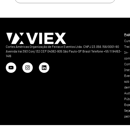
Polí
Eve
Cur
Tre
Cortex Américas Organização de Feiras e Eventos Ltda. CNPJ 23.056.156/0001-90
Avenida Iraí 393 Conj 132 CEP 04082-905 São Paulo-SP Brasil Telefone +55 11 94163-
In-
1416
com
Com
Inst
Eve
sob
dem
Aud
Púb
Exp
Sej
pat