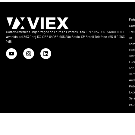
Polí
Eve
Cur
Tre
Cortex Américas Organização de Feiras e Eventos Ltda. CNPJ 23.056.156/0001-90
Avenida Iraí 393 Conj 132 CEP 04082-905 São Paulo-SP Brasil Telefone +55 11 94163-
In-
1416
com
Com
Inst
Eve
sob
dem
Aud
Púb
Exp
Sej
pat