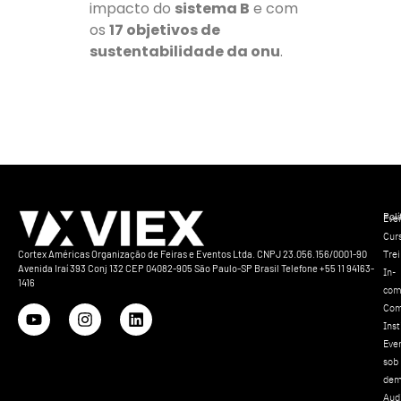
impacto do
sistema B
e com
os
17 objetivos de
sustentabilidade da onu
.
Polí
Eve
Cur
Tre
Cortex Américas Organização de Feiras e Eventos Ltda. CNPJ 23.056.156/0001-90
Avenida Iraí 393 Conj 132 CEP 04082-905 São Paulo-SP Brasil Telefone +55 11 94163-
In-
1416
com
Com
Inst
Eve
sob
dem
Aud