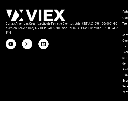
Polí
Eve
Cur
Tre
Cortex Américas Organização de Feiras e Eventos Ltda. CNPJ 23.056.156/0001-90
Avenida Iraí 393 Conj 132 CEP 04082-905 São Paulo-SP Brasil Telefone +55 11 94163-
In-
1416
com
Com
Inst
Eve
sob
dem
Aud
Púb
Exp
Sej
pat