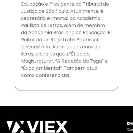
Educação e Presidente do Tribunal de
Justiça de São Paulo. Atualmente, é
Secretário e Imortal da Academia
Paulista de Letras, além de membro
da Academia Brasileira de Educação. É
Reitor da UniRegistral e Professor
Universitário. Autor de dezenas de
livros, entre os quais “Ética da
Magistratura”, “A Rebelião da Toga” e
“Ética Ambiental”. Também atua
como conferencista.
Polí
Eve
Cur