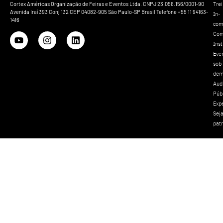
Tre
Cortex Américas Organização de Feiras e Eventos Ltda. CNPJ 23.056.156/0001-90
Avenida Iraí 393 Conj 132 CEP 04082-905 São Paulo-SP Brasil Telefone +55 11 94163-
In-
1416
com
Com
Inst
Eve
sob
dem
Aud
Púb
Exp
Sej
pat