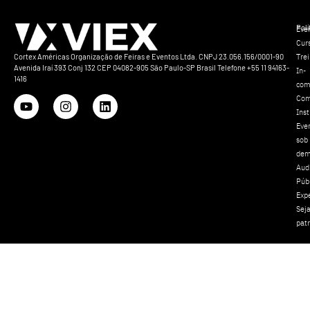
Polí
Eve
Cur
Tre
Cortex Américas Organização de Feiras e Eventos Ltda. CNPJ 23.056.156/0001-90
Avenida Iraí 393 Conj 132 CEP 04082-905 São Paulo-SP Brasil Telefone +55 11 94163-
In-
1416
com
Com
Inst
Eve
sob
dem
Aud
Púb
Exp
Sej
pat