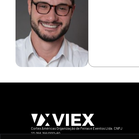
Cortex Américas Organização de Feiras e Eventos Ltda. CNPJ
23.056.156/0001-90
Avenida Iraí 393 Conj 132 CEP 04082-905 São Paulo-SP Brasil Telefone +5