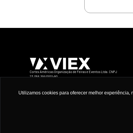
Cortex Américas Organização de Feiras e Eventos Ltda. CNPJ
23.056.156/0001-90
Avenida Iraí 393 Conj 132 CEP 04082-905 São Paulo-SP Brasil Telefone +5
94163-1416
Utilizamos cookies para oferecer melhor experiência, 