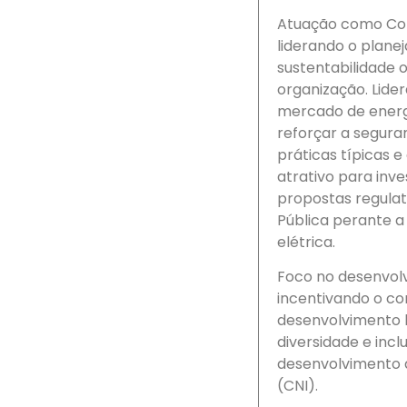
Atuação como Cons
liderando o plane
sustentabilidade 
organização. Lide
mercado de energi
reforçar a segura
práticas típicas 
atrativo para inv
propostas regula
Pública perante a
elétrica.
Foco no desenvol
incentivando o c
desenvolvimento 
diversidade e inc
desenvolvimento d
(CNI).