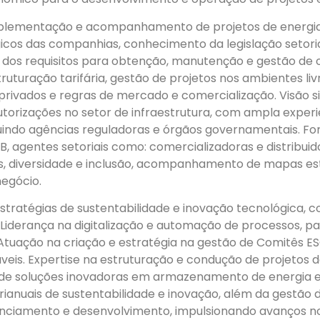
plementação e acompanhamento de projetos de energia, 
gicos das companhias, conhecimento da legislação setori
m dos requisitos para obtenção, manutenção e gestão de 
ruturação tarifária, gestão de projetos nos ambientes li
e privados e regras de mercado e comercialização. Visão 
utorizações no setor de infraestrutura, com ampla expe
luindo agências reguladoras e órgãos governamentais. For
B, agentes setoriais como: comercializadoras e distribui
s, diversidade e inclusão, acompanhamento de mapas es
egócio.
tratégias de sustentabilidade e inovação tecnológica, c
Liderança na digitalização e automação de processos, pa
. Atuação na criação e estratégia na gestão de Comitês 
eis. Expertise na estruturação e condução de projetos d
de soluções inovadoras em armazenamento de energia 
urianuais de sustentabilidade e inovação, além da gestã
anciamento e desenvolvimento, impulsionando avanços no 