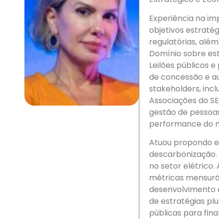
Experiência na im
objetivos estraté
regulatórias, alé
Domínio sobre est
Leilões públicos 
de concessão e a
stakeholders, inc
Associações do SE
gestão de pessoa
performance do n
Atuou propondo es
descarbonização. 
no setor elétrico
métricas mensuráv
desenvolvimento 
de estratégias pl
públicas para fin