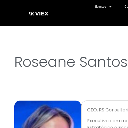
Eventos
Cu
Roseane Santos
CEO, RS Consultor
Executiva com mais
Estratégico e Eco