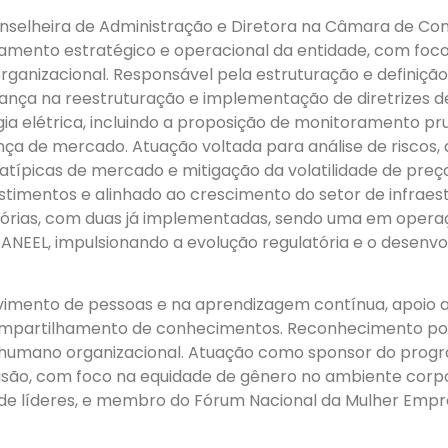
elheira de Administração e Diretora na Câmara de Come
jamento estratégico e operacional da entidade, com foc
organizacional. Responsável pela estruturação e definiç
rança na reestruturação e implementação de diretrizes 
a elétrica, incluindo a proposição de monitoramento pr
nça de mercado. Atuação voltada para análise de riscos, 
e atípicas de mercado e mitigação da volatilidade de preç
estimentos e alinhado ao crescimento do setor de infra
tórias, com duas já implementadas, sendo uma em opera
 ANEEL, impulsionando a evolução regulatória e o desen
vimento de pessoas e na aprendizagem contínua, apoio 
ompartilhamento de conhecimentos. Reconhecimento por 
humano organizacional. Atuação como sponsor do prog
lusão, com foco na equidade de gênero no ambiente corp
e líderes, e membro do Fórum Nacional da Mulher Empre