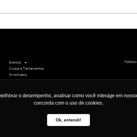
Política
Eventos
Cursos e Treinamentos
In-company
Comunicação Institucional
5 11
Eventos sob demanda
Audiências Públicas
melhorar o desempenho, analisar como você interage em nosso sit
Experiências
concorda com o uso de cookies.
Seja um patrocinador
Ok, entendi!