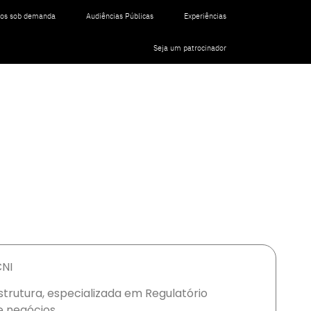
tos sob demanda
Audiências Públicas
Experiências
Seja um patrocinador
CNI
strutura, especializada em Regulatório
 negócios.