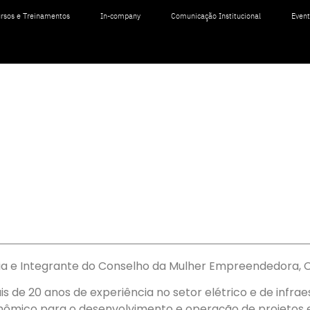
rsos e Treinamentos
In-company
Comunicação Institucional
Even
ia e Integrante do Conselho da Mulher Empreendedora, 
 de 20 anos de experiência no setor elétrico e de infrae
nômico para o desenvolvimento e operação de projetos e