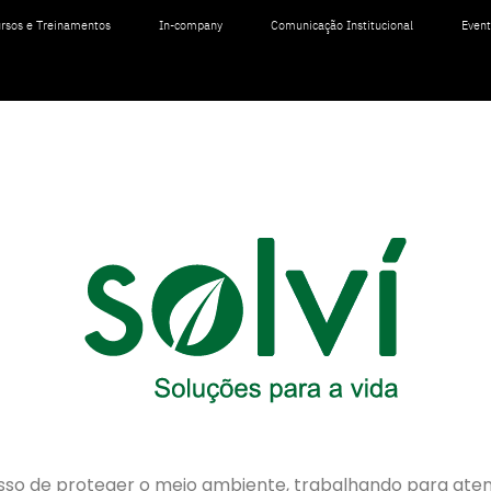
rsos e Treinamentos
In-company
Comunicação Institucional
Even
so de proteger o meio ambiente, trabalhando para aten