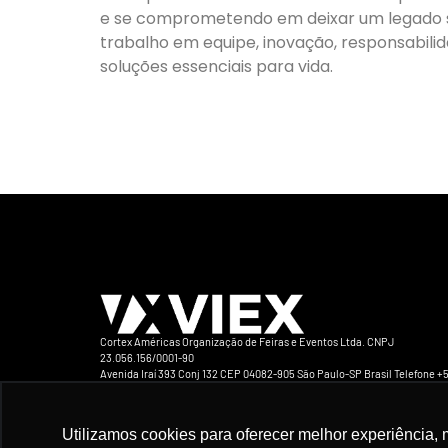
e se comprometendo em deixar um legado sus
trabalho em equipe, inovação, responsabil
soluções essenciais para vida.
Cortex Américas Organização de Feiras e Eventos Ltda. CNPJ
23.056.156/0001-90
Avenida Iraí 393 Conj 132 CEP 04082-905 São Paulo-SP Brasil Telefone +5
94163-1416
Utilizamos cookies para oferecer melhor experiência, 