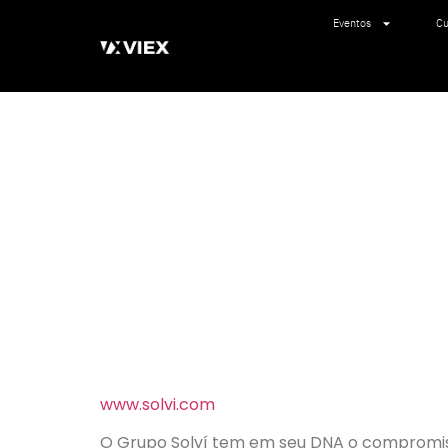
Eventos
Cu
www.solvi.com
O Grupo Solví tem em seu DNA o compromis