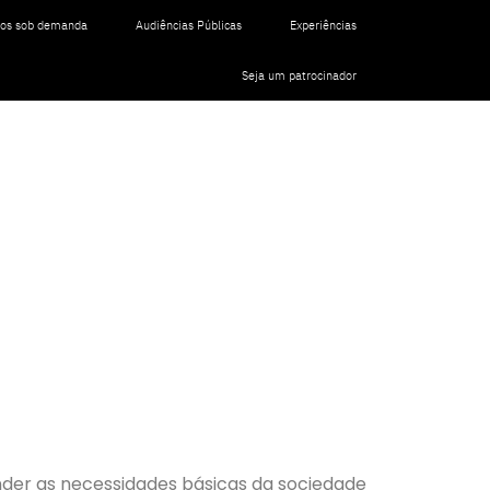
tos sob demanda
Audiências Públicas
Experiências
Seja um patrocinador
der as necessidades básicas da sociedade