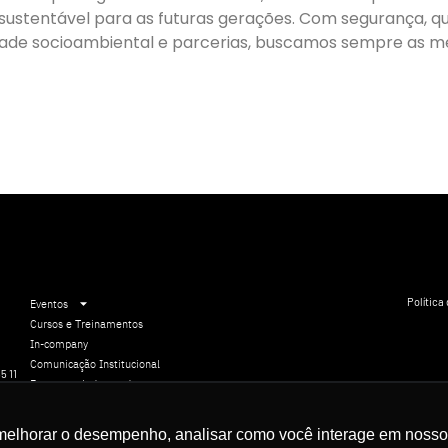
tentável para as futuras gerações. Com segurança, qual
idade socioambiental e parcerias, buscamos sempre as m
Política
Eventos
Cursos e Treinamentos
In-company
Comunicação Institucional
5 11
Eventos sob demanda
Audiências Públicas
Experiências
melhorar o desempenho, analisar como você interage em nosso sit
Seja um patrocinador