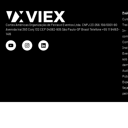
Polí
Eve
Cur
Tre
Cortex Américas Organização de Feiras e Eventos Ltda. CNPJ 23.056.156/0001-90
Avenida Iraí 393 Conj 132 CEP 04082-905 São Paulo-SP Brasil Telefone +55 11 94163-
In-
1416
com
Com
Inst
Eve
sob
dem
Aud
Púb
Exp
Sej
pat