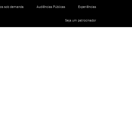
tos sob demanda
Audiências Públicas
Experiências
Seja um patrocinador