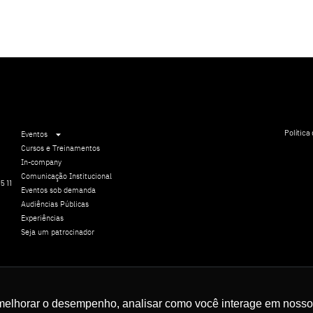
Política
Eventos
Cursos e Treinamentos
In-company
Comunicação Institucional
5 11
Eventos sob demanda
Audiências Públicas
Experiências
Seja um patrocinador
melhorar o desempenho, analisar como você interage em nosso sit