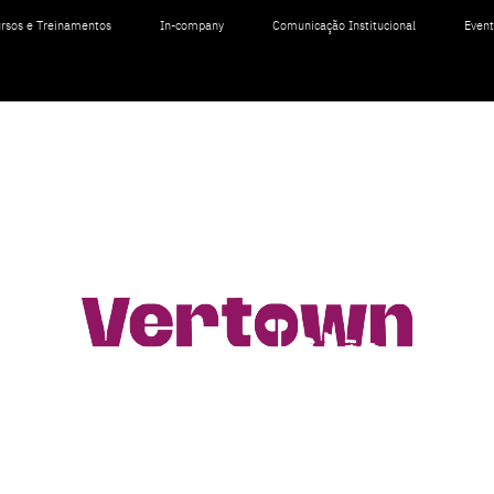
rsos e Treinamentos
In-company
Comunicação Institucional
Even