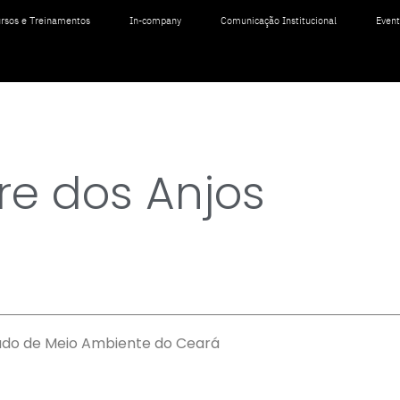
rsos e Treinamentos
In-company
Comunicação Institucional
Even
re dos Anjos
tado de Meio Ambiente do Ceará