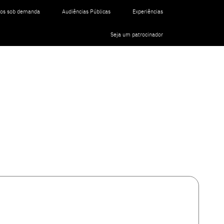
tos sob demanda
Audiências Públicas
Experiências
Seja um patrocinador