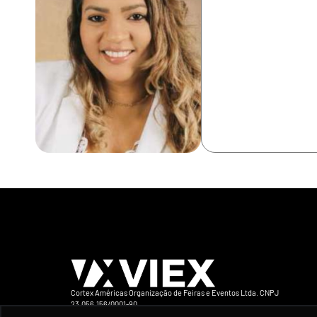
Cortex Américas Organização de Feiras e Eventos Ltda. CNPJ
23.056.156/0001-90
Avenida Iraí 393 Conj 132 CEP 04082-905 São Paulo-SP Brasil Telefone +5