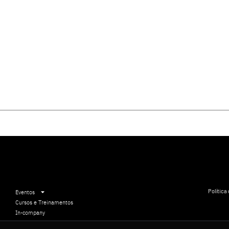
Política
Eventos
Cursos e Treinamentos
In-company
Comunicação Institucional
5 11