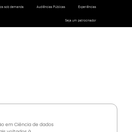
tos sob demanda
Audiências Públicas
Experiências
Seja um patrocinador
ão em Ciência de dados
ais voltados à