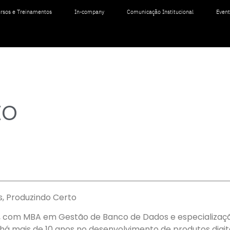
rsos e Treinamentos
In-company
Comunicação Institucional
Even
to
s, Produzindo Certo
, com MBA em Gestão de Banco de Dados e especializaç
 há mais de 10 anos no desenvolvimento de produtos digit