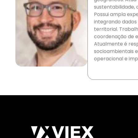
sustentabilidade,
Possui ampla expe
integrando dados e
territorial. Traba
coordenação de eq
Atualmente é resp
socioambientais e 
operacional e imp