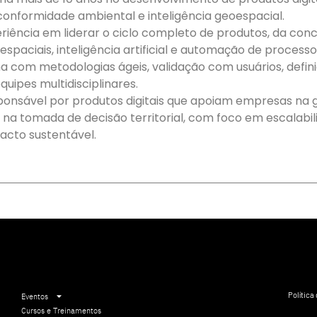
 conformidade ambiental e inteligência geoespacial.
riência em liderar o ciclo completo de produtos, da con
spaciais, inteligência artificial e automação de process
lha com metodologias ágeis, validação com usuários, defin
uipes multidisciplinares.
onsável por produtos digitais que apoiam empresas na g
na tomada de decisão territorial, com foco em escalabili
acto sustentável.
Política
Eventos
Cursos e Treinamentos