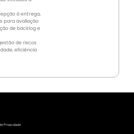
cepção à entrega,
os para avaliação
ição de backlog e
estão de riscos
dade, eficiência
 de Privacidade