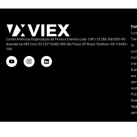
Polí
Eve
Cur
Tre
Cortex Américas Organização de Feiras e Eventos Ltda. CNPJ 23.056.156/0001-90
Avenida Iraí 393 Conj 132 CEP 04082-905 São Paulo-SP Brasil Telefone +55 11 94163-
In-
1416
com
Com
Inst
Eve
sob
dem
Aud
Púb
Exp
Sej
pat