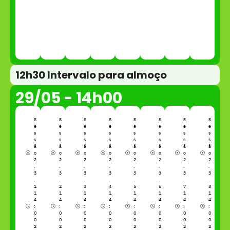
Fundiário
Sustentabilidade,
Douglas
e ESG,
Envision Energy
Araújo
State Grid
Superintendente
de RH,
Comunicação e
Administrativo,
Renova Energia
12h30 Intervalo para almoço
29/05 - 14h00
S
S
S
S
S
S
S
S
e
e
e
e
e
e
e
e
s
s
s
s
s
s
s
s
s
s
s
s
s
s
s
s
ã
ã
ã
ã
ã
ã
ã
ã
o
o
o
o
o
o
o
o
2
2
2
2
2
2
2
2
.
.
.
.
.
.
.
.
3
3
3
3
3
3
3
3
.
.
.
.
.
.
.
.
1
2
3
4
5
6
7
8
1
1
1
1
1
1
1
1
4
4
4
4
4
4
4
4
:
:
:
:
:
:
:
:
0
0
0
0
0
0
0
0
0
0
0
0
0
0
0
0
2
2
2
2
2
2
2
2