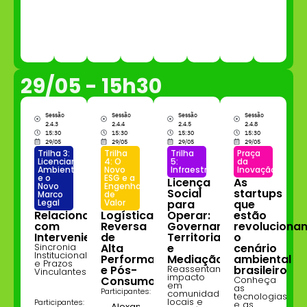
Rissoli
Sion
CEO,
Sócio-
SCCON
Fundador,
Sion
Advogados
29/05 - 15h30
Sessão
Sessão
Sessão
Sessão
2.4.3
2.4.4
2.4.5
2.4.8
15:30
15:30
15:30
15:30
29/05
29/05
29/05
29/05
Trilha 3:
Trilha
Trilha
Praça
Licenciamento
4: O
5:
da
Ambiental
Novo
Infraestrutura
Inovação
e o
ESG e a
Licença
As
Novo
Engenharia
Social
startups
Marco
de
Legal
Valor
para
que
Relacionamento
Logística
Operar:
estão
com
Reversa
Governança
revoluciona
Intervenientes
de
Territorial
o
Sincronia
Alta
e
cenário
Institucional
Performance
Mediação
ambiental
e Prazos
e Pós-
Reassentamentos,
brasileiro
Vinculantes
impacto
Consumo
Conheça
em
as
Participantes:
comunidades
tecnologias
locais e
Participantes:
e as
Alexandre