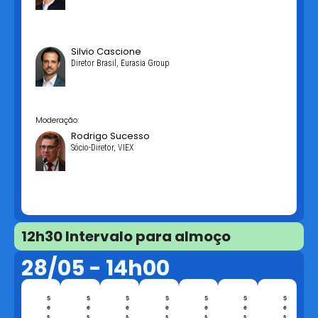
Silvio Cascione
Diretor Brasil, Eurasia Group
Moderação:
Rodrigo Sucesso
Sócio-Diretor, VIEX
12h30 Intervalo para almoço
28/05 - 14h00
S
S
S
S
S
S
S
e
e
e
e
e
e
e
s
s
s
s
s
s
s