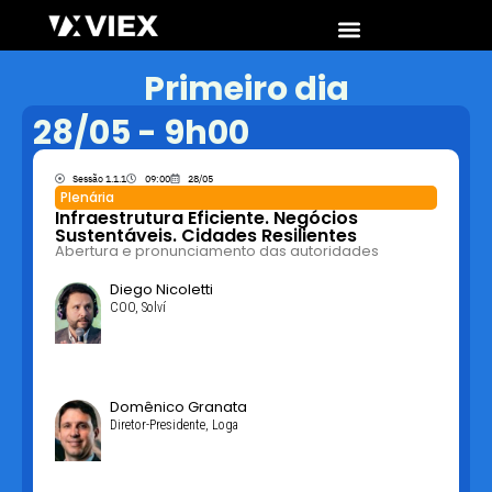
Primeiro dia
28/05 - 9h00
Sessão 1.1.1
09:00
28/05
Plenária
Infraestrutura Eficiente. Negócios
Sustentáveis. Cidades Resilientes
Abertura e pronunciamento das autoridades
Diego Nicoletti
COO, Solví
Domênico Granata
Diretor-Presidente, Loga