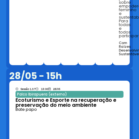
sobre
empoder
feminino
e
sustentab
Para
todas
e
todos
participa
Com
Raízes
Desenvolvi
Sustentáve
28/05 - 15h
Sessão 1.3.7
15:00
28/05
Palco Ibirapuera (externo)
Ecoturismo e Esporte na recuperação e
preservação do meio ambiente
Bate papo