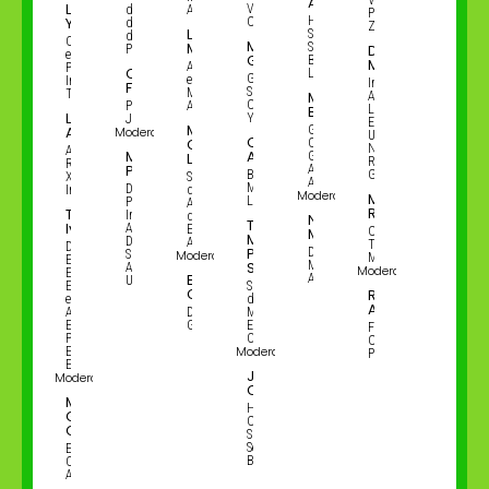
Arouca
Liuca
Vibra
de Águas
Advogados
Presidente,
Yonaha
Head de
Comerc
do Estado
ZEG
Lucas
Serviços de
de São
Cofundadora
Marcelo
Milaré
Sustentabilidade
Domenico
Paulo
e Vice-
Gobitta
Brasil & Greater
Machado
Advogado
Presidente,
Celso
LatAm, JLL
Gerente de
e Sócio,
Instituto
Industry
Florêncio
Sustentabilidade
Milaré
Talanoa
Mariana
Advisor
Corporativa,
Prefeito de
Advogados
Bosso
Latam –
Luiza
Yara Brasil
Jacareí, SP
Energy &
Maria Paula
Aguiar
Gerente de
Moderação:
Utilities &
Olívia
Guillaumon
Capex e
Natural
Associate de
Monica
Araújo
Lopes
Gestão de
Resources,
Research ESG,
Picavea
Ativos,
Brand
Google Cloud
XP
Superintendente
Arteris
Manager,
Diretora
Investimentos
de
Moderação:
Marcos
Linus
Presidente,
Administração
Rosa
Thiago
Instituto
de Riscos,
Ney
Thais
Ivanoski
Artesano e
Ecourbis
Maron
Coordenador
Metidieri
Diretora de
Ambiental
Técnico,
Diretor de
Piellusch
Diretor,
Sustentabilidade,
Moderação:
MapBiomas
Estudos
Savian
Maron
Artesano
Moderação:
Econômico-
Eduardo
Ambiental
Urbanismo
Energéticos
Supervisora
Carvalho
Rico
e
de
Araújo
Ambientais,
Diretor,
Marketing e
Empresa de
Geoprospec
ESG,
Fundador e
Pesquisa
Odontoprev
Conselheiro,
Moderação:
Energética -
PX/BRASIL
EPE
João
Moderação:
Castro
Maria
Head of
Gravina
Corporate
Ogata
Sustainability
Services, EBP
Escritora e
Brasil
Consultora
Ambiental