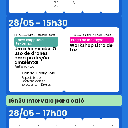
Sion
Ambiental
Advogados
28/05 - 15h30
Sessão 1.4.7
15:30
28/05
Sessão 1.4.7
16:00
28/05
Palco Ibirapuera
Praça da Inovação
(externo)
Workshop Litro de
Um olho no céu: O
Luz
uso de drones
para proteção
ambiental
Participantes:
Gabriel Postiglioni
Especialista em
Geotecnologias e
Soluções com Drones
16h30 Intervalo para café
28/05 - 17h00
S
S
S
S
S
S