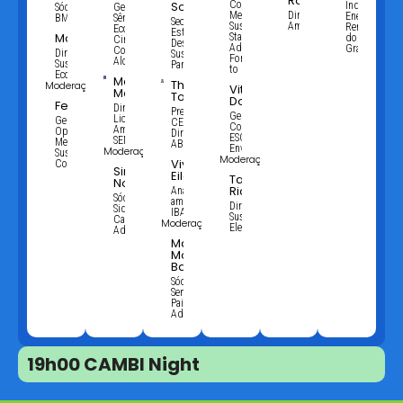
Rosa
Souza
Council
Indústria de
Sócio,
Gerente
Member,
Diretor, MRS
Energias
BMA
Sênior de
Secretário de
Sustainability
Ambiental
Renováveis
Economia
Estado do
Monica Jaén
Standards
do Rio
Circular e
Desenvolvimento
Advisory
Grande do Su
Coprodutos,
Diretora de
Sustentável do
Forum (SSAF)
Alcoa
Sustentabilidade,
Paraná
to ISSB
Ecorodovias
Marcelo
Thomaz
Moderação:
Vitor
Moreno
Toledo
Domingues
Felipe Mayer
Diretor de
Presidente,
Gerente de
Licenciamento
Gerente
CETESB e
Consultoria
Ambiental,
Operacional de
Diretor,
ESG,
SEMAS PA
Meio ambiente e
ABEMA
EnvironPact
Moderação:
Sustentabilidade,
Moderação:
Vivianne
Concremat
Simone
Eilers
Tatiana
Nogueira
Ricota
Analista
Sócia,
ambiental,
Diretora de
Siqueira
IBAMA
Sustentabilidade,
Castro
Moderação:
Elera Renováveis
Advogados
Marina
Montes
Bastos
Sócia,
Senise
Paiva
Advogados
19h00 CAMBI Night