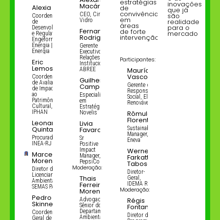
estratégias
inovações
Macário
Alexia Luz
de
que já
convivência
CEO, Circula
são
Coordenadora
em
Vidro
realidade
de
áreas
para o
Desenvolvimento
Fernando
de forte
mercado
e Regulatório,
Rodrigues
intervenção
Engeform
Energia | PEC
Gerente
Energia
Executivo e de
Relações
Participantes:
Eric
Institucionais,
Lemos
ABREE
Maurício
Vasconcelos
Coordenador
Guilherme
de Avaliação
Gerente de ESG e
Campos
de Impacto
Responsabilidade
ao
Especialista
Social, Elera
Patrimônio
em
Renováveis
Cultural,
Estratégia,
IPHAN
Novelis
Rômulo
Florentino
Leonardo
Livia
Quintanilha
Sustainability
Favaro
Manager,
Procurador,
Sr
Eneva
INEA-RJ
Positive
Impact
Werner
Marcelo
Manager,
Farkatt
Moreno
PepsiCo
Tabosa
Moderação:
Diretor de
Diretor-
Licenciamento
Thais
Geral,
Ambiental,
Ferreira
IDEMA RN
SEMAS PA
Moderação:
Moreno
Pedro
Advogada
Régis
Skinner
Sênior do
Fontana
Departamento
Coordenador
Diretor de
Ambiental,
Geral de